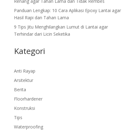
Renang agar Tahan Lama dan Tidak Rembes
Panduan Lengkap: 10 Cara Aplikasi Epoxy Lantai agar
Hasil Rapi dan Tahan Lama
9 Tips Jitu Menghilangkan Lumut di Lantai agar
Terhindar dari Licin Seketika
Kategori
Anti Rayap
Arsitektur
Berita
Floorhardener
Konstruksi
Tips
Waterproofing