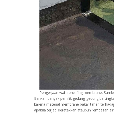
Pengerjaan waterproofing membrane, Sumbe
Bahkan banyak pemilik gedung-gedung bertingka
karena material membrane bakar tahan terhadap
apabila terjadi keretakkan ataupun rembesan ai