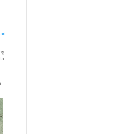
ari
ang
la
a