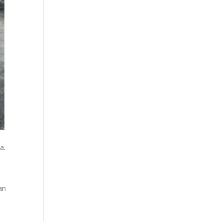
a.
an