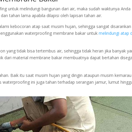
ng untuk melindungi bangunan dari air, maka sudah waktunya Anda
n tahan lama apabila dilapisi oleh lapisan tahan air.
galami kebocoran atap saat musim hujan, sehingga sangat disarankan
menggunakan waterproofing membrane bakar untuk
melindungi atap d
n yang tidak bisa tertembus air, sehingga tidak heran jika banyak y
baik dari material membrane bakar membuatnya dapat bertahan disega
ahan. Baik itu saat musim hujan yang dingin ataupun musim kemarau
nis waterproofing ini juga tahan terhadap serangan jamur, lumut hingg