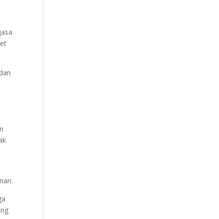
jasa
et
 dan
an
ak
nan.
ga
ang