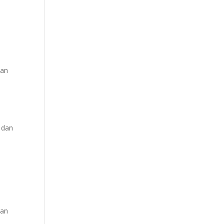
kan
 dan
ran