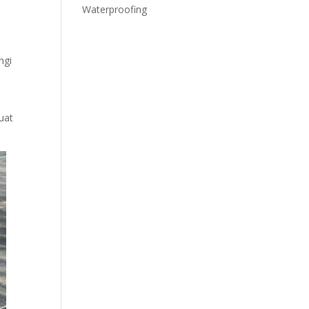
Waterproofing
ngi
uat