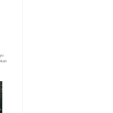
ayu
tikan