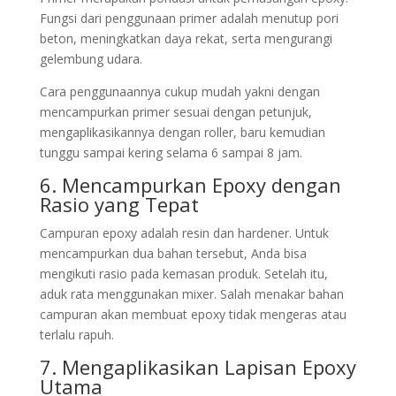
Fungsi dari penggunaan primer adalah menutup pori
beton, meningkatkan daya rekat, serta mengurangi
gelembung udara.
Cara penggunaannya cukup mudah yakni dengan
mencampurkan primer sesuai dengan petunjuk,
mengaplikasikannya dengan roller, baru kemudian
tunggu sampai kering selama 6 sampai 8 jam.
6. Mencampurkan Epoxy dengan
Rasio yang Tepat
Campuran epoxy adalah resin dan hardener. Untuk
mencampurkan dua bahan tersebut, Anda bisa
mengikuti rasio pada kemasan produk. Setelah itu,
aduk rata menggunakan mixer. Salah menakar bahan
campuran akan membuat epoxy tidak mengeras atau
terlalu rapuh.
7. Mengaplikasikan Lapisan Epoxy
Utama