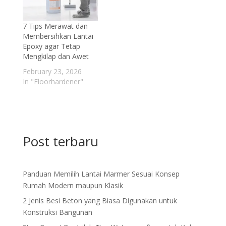
7 Tips Merawat dan
Membersihkan Lantai
Epoxy agar Tetap
Mengkilap dan Awet
February 23, 2026
In "Floorhardener"
Post terbaru
Panduan Memilih Lantai Marmer Sesuai Konsep
Rumah Modern maupun Klasik
2 Jenis Besi Beton yang Biasa Digunakan untuk
Konstruksi Bangunan