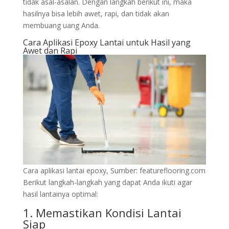
tidak asal-asalan. Dengan langkah berikut ini, maka
hasilnya bisa lebih awet, rapi, dan tidak akan
membuang uang Anda.
Cara Aplikasi Epoxy Lantai untuk Hasil yang
Awet dan Rapi
Cara aplikasi lantai epoxy, Sumber: featureflooring.com
Berikut langkah-langkah yang dapat Anda ikuti agar
hasil lantainya optimal:
1. Memastikan Kondisi Lantai
Siap