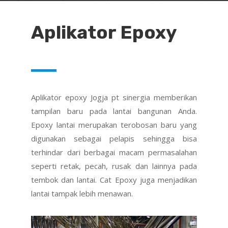
Aplikator Epoxy
Aplikator epoxy Jogja pt sinergia memberikan
tampilan baru pada lantai bangunan Anda.
Epoxy lantai merupakan terobosan baru yang
digunakan sebagai pelapis sehingga bisa
terhindar dari berbagai macam permasalahan
seperti retak, pecah, rusak dan lainnya pada
tembok dan lantai. Cat Epoxy juga menjadikan
lantai tampak lebih menawan.