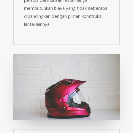
membutuhkan biaya yang tidak seberapa
dibandingkan dengan pilihan konstruksi
lantai lainnya.