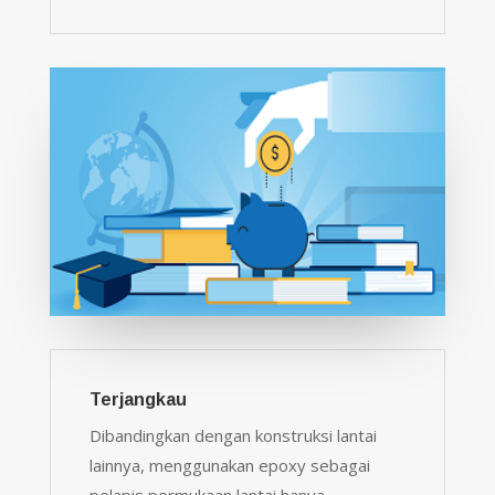
Terjangkau
Dibandingkan dengan konstruksi lantai
lainnya, menggunakan epoxy sebagai
pelapis permukaan lantai hanya