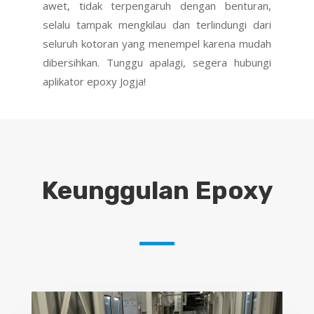
awet, tidak terpengaruh dengan benturan,
selalu tampak mengkilau dan terlindungi dari
seluruh kotoran yang menempel karena mudah
dibersihkan. Tunggu apalagi, segera hubungi
aplikator epoxy Jogja!
Keunggulan Epoxy